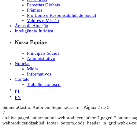
Parcerias Globais
Prêmios
Pro Bono e Responsabilidade Social
Valores e Missão
Áreas de Atuação
Inteligência Jurídica
Nossa Equipe
Principais Sócios
Administrativo
Notícias
Mídia
Informativos
Contato
Trabalhe conosco
PT
EN
SiqueiraCastro, Autor em SiqueiraCastro - Página 2 de 5
7
archive,paged,author,author-webproducer,author-7,paged-2,author-p
webproducer,disabled_footer_bottom,qode_header_in_grid,wpb-js-co