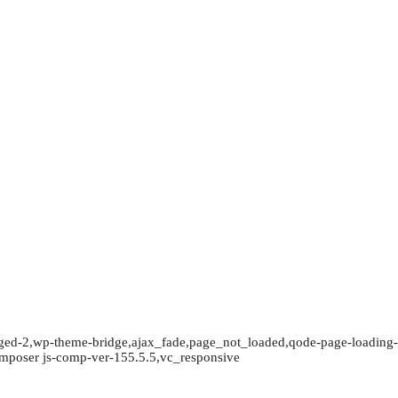
aged-2,wp-theme-bridge,ajax_fade,page_not_loaded,qode-page-loading-
mposer js-comp-ver-155.5.5,vc_responsive