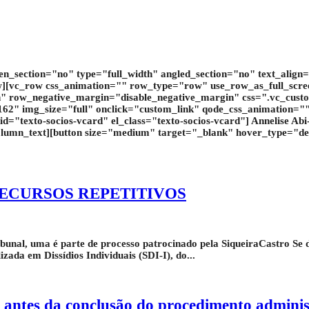
n_section="no" type="full_width" angled_section="no" text_align
w][vc_row css_animation="" row_type="row" use_row_as_full_scree
rn" row_negative_margin="disable_negative_margin" css=".vc_cus
62" img_size="full" onclick="custom_link" qode_css_animation=""
id="texto-socios-vcard" el_class="texto-socios-vcard"] Annelise A
lumn_text][button size="medium" target="_blank" hover_type="def
RECURSOS REPETITIVOS
bunal, uma é parte de processo patrocinado pela SiqueiraCastro Se d
ada em Dissídios Individuais (SDI-I), do...
s antes da conclusão do procedimento adminis