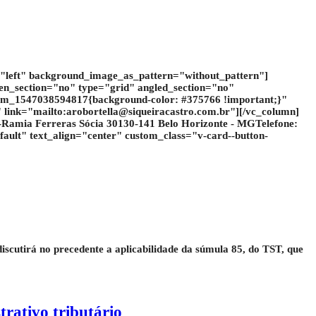
="left" background_image_as_pattern="without_pattern"]
n_section="no" type="grid" angled_section="no"
tom_1547038594817{background-color: #375766 !important;}"
 link="mailto:
arobortella@siqueiracastro.com.br
"][/vc_column]
bi-Ramia Ferreras Sócia 30130-141 Belo Horizonte - MGTelefone:
ault" text_align="center" custom_class="v-card--button-
iscutirá no precedente a aplicabilidade da súmula 85, do TST, que
trativo tributário