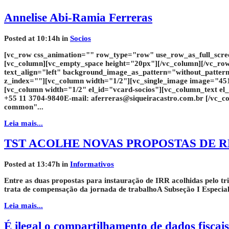
Annelise Abi-Ramia Ferreras
Posted at 10:14h
in
Socios
[vc_row css_animation="" row_type="row" use_row_as_full_scree
[vc_column][vc_empty_space height="20px"][/vc_column][/vc_ro
text_align="left" background_image_as_pattern="without_patte
z_index=""][vc_column width="1/2"][vc_single_image image="451
[vc_column width="1/2" el_id="vcard-socios"][vc_column_text el_
+55 11 3704-9840E-mail:
aferreras@siqueiracastro.com.br
[/vc_co
common"...
Leia mais...
TST ACOLHE NOVAS PROPOSTAS DE 
Posted at 13:47h
in
Informativos
Entre as duas propostas para instauração de IRR acolhidas pelo tri
trata de compensação da jornada de trabalhoA Subseção I Especializ
Leia mais...
É ilegal o compartilhamento de dados fiscai