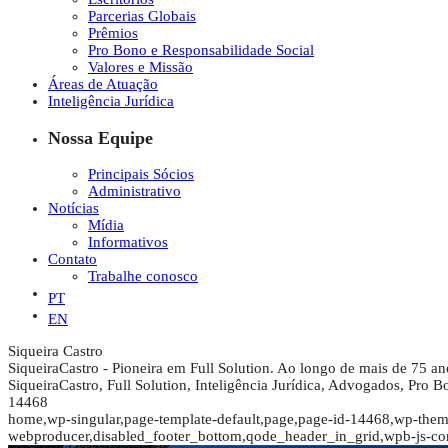
Parcerias Globais
Prêmios
Pro Bono e Responsabilidade Social
Valores e Missão
Áreas de Atuação
Inteligência Jurídica
Nossa Equipe
Principais Sócios
Administrativo
Notícias
Mídia
Informativos
Contato
Trabalhe conosco
PT
EN
Siqueira Castro
SiqueiraCastro - Pioneira em Full Solution. Ao longo de mais de 75 ano
SiqueiraCastro, Full Solution, Inteligência Jurídica, Advogados, Pro B
14468
home,wp-singular,page-template-default,page,page-id-14468,wp-them
webproducer,disabled_footer_bottom,qode_header_in_grid,wpb-js-co