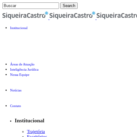
Institucional
Trajetória
Escritórios
Parcerias Globais
Prêmios
Pro Bono e Responsabilidade Social
Valores e Missão
Áreas de Atuação
Inteligência Jurídica
Nossa Equipe
Principais Sócios
Administrativo
Notícias
Mídia
Informativos
Contato
Trabalhe conosco
Institucional
Trajetória
Escritórios