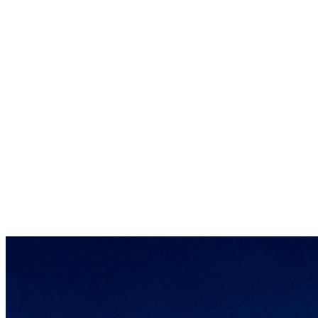
Rio de Janeiro
Conhecemos a fundo
os diferentes Brasis
e suas infinitas
oportunidades
Carlos Roberto Siqueira Castro