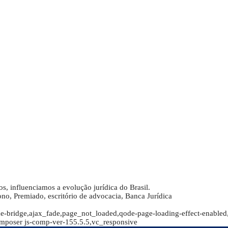
s, influenciamos a evolução jurídica do Brasil.
ono, Premiado, escritório de advocacia, Banca Jurídica
e-bridge,ajax_fade,page_not_loaded,qode-page-loading-effect-enabled,
mposer js-comp-ver-155.5.5,vc_responsive