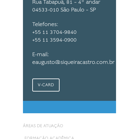
Rua Tabapuã, 81 – 4º andar
04533-010 São Paulo – SP
Telefones:
+55 11 3704-9840
+55 11 3594-0900
E-mail:
eaugusto@siqueiracastro.com.br
V-CARD
ÁREAS DE ATUAÇÃO
FORMAÇÃO ACADÊMICA